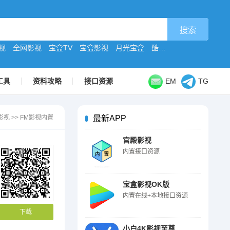
视
全网影视
宝盒TV
宝盒影视
月光宝盒
酷9原版
工具
资料攻略
接口资源
EM
TG
影视
>>
FM影视内置
最新APP
宫殿影视
内置接口资源
宝盒影视OK版
内置在线+本地接口资源
下载
小白4K影视至尊