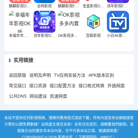
麒麟影视OK版
全网影视
麒麟影视FM版
宝盒影视OK版
流年影视FM版
幸福年年影视OK版
流年影视OK版
OK影视多多内置
宫殿影视
小白4K影视至尊
实用链接
返回原版
说明及声明
TV应用安装方法
APK版本区别
常见接口
接口资源
接口配置方法
接口格式转换
外链网盘
公共DNS
网站建设
凯速网盘
本站不提供任何影視視頻，僅陳列應用程式測試下載；所有內容皆來自網絡搜索
引擎的公開免費數據！試用產生責任自負！如有涉及冒犯，請聯繫我們刪除。頁
面展示出的廣告非本站內容，亦不代表本站立場，閱讀請慎重！
COPYRIGHT © 2026 影用仓库 （ 下载提取码：WMDZ ）