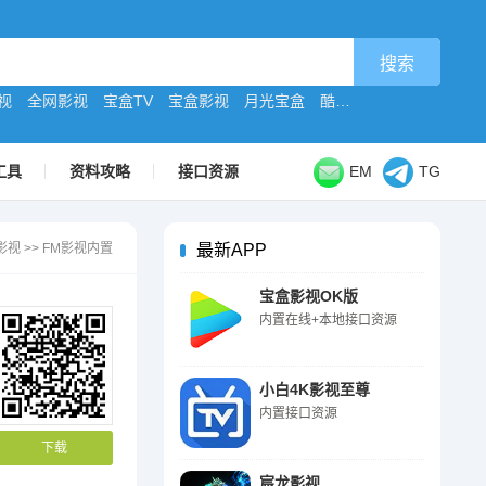
视
全网影视
宝盒TV
宝盒影视
月光宝盒
酷9原版
工具
资料攻略
接口资源
EM
TG
影视
>>
FM影视内置
最新APP
宝盒影视OK版
内置在线+本地接口资源
小白4K影视至尊
内置接口资源
下载
宸龙影视