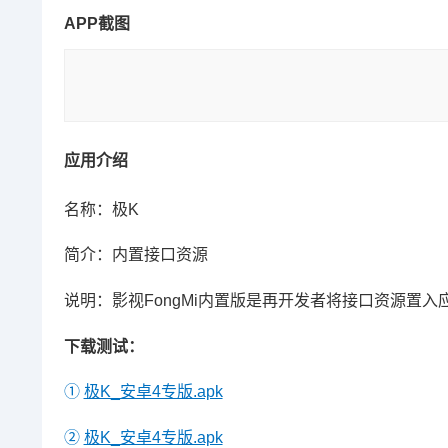
APP截图
应用介绍
名称：极K
简介：内置接口资源
说明：影视FongMi内置版是再开发者将接口资源置
下载测试：
①
极K_安卓4专版.apk
②
极K_安卓4专版.apk