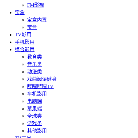
FM影视
宝盒
宝盒内置
宝盒
TV影用
手机影用
综合影用
教育类
音乐类
动漫类
戏曲阅读健身
哔哩哔哩TV
车机影用
电脑端
苹果端
全球类
游戏类
其他影用