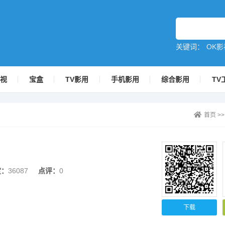
关键词：
OK影
影视
宝盒
TV影用
手机影用
综合影用
TV
首页
>
度：
36087
点评：
0
下载