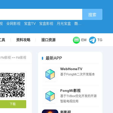
视
全网影视
宝盒TV
宝盒影视
月光宝盒
酷9原版
工具
资料攻略
接口资源
EM
TG
>
FM影视
>>
FM影视
最新APP
WebHomeTV
基于FongMi二次开发版本
FongMi影视
基于TVBox优化开发的开源
智能电视应用
下载
新影视