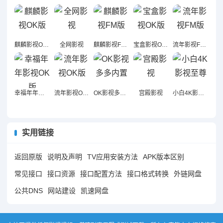
麒麟影视OK版
全网影视
麒麟影视FM版
宝盒影视OK版
流年影视FM版
幸福年年影视OK版
流年影视OK版
OK影视多多内置
宫殿影视
小白4K影视至尊
实用链接
返回原版
说明及声明
TV应用安装方法
APK版本区别
常见接口
接口资源
接口配置方法
接口格式转换
外链网盘
公共DNS
网站建设
凯速网盘