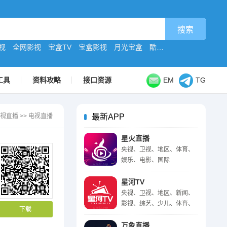
视
全网影视
宝盒TV
宝盒影视
月光宝盒
酷9原版
工具
资料攻略
接口资源
EM
TG
电视直播
>>
电视直播
最新APP
星火直播
央视、卫视、地区、体育、
娱乐、电影、国际
星河TV
央视、卫视、地区、新闻、
影视、综艺、少儿、体育、
下载
戏曲、其他
万象直播