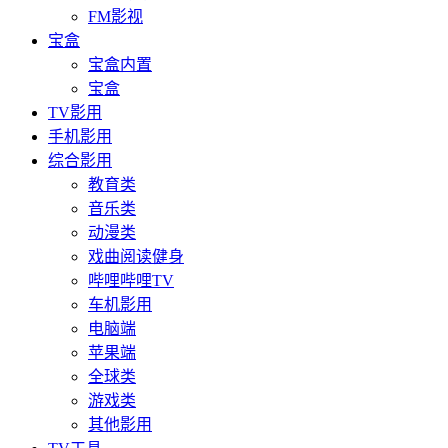
FM影视
宝盒
宝盒内置
宝盒
TV影用
手机影用
综合影用
教育类
音乐类
动漫类
戏曲阅读健身
哔哩哔哩TV
车机影用
电脑端
苹果端
全球类
游戏类
其他影用