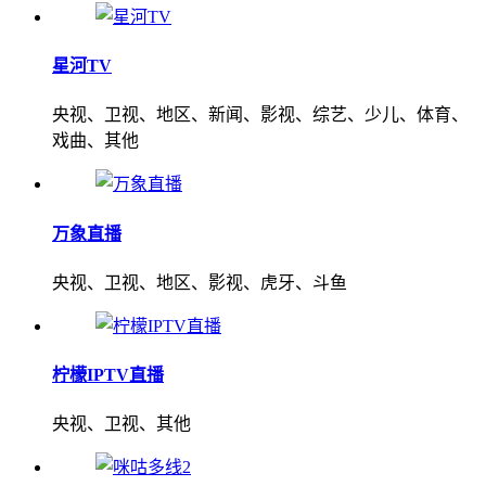
星河TV
央视、卫视、地区、新闻、影视、综艺、少儿、体育、
戏曲、其他
万象直播
央视、卫视、地区、影视、虎牙、斗鱼
柠檬IPTV直播
央视、卫视、其他