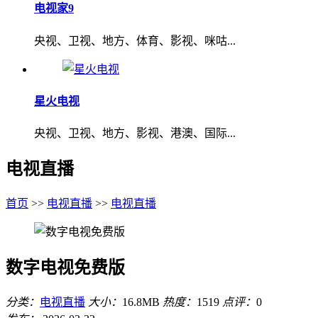
电视家9
央视、卫视、地方、体育、影视、咪咕...
星火电视
央视、卫视、地方、影视、港澳、国际...
电视直播
首页
>>
电视直播
>>
电视直播
数字电视免费版
分类：
电视直播
大小：
16.8MB
热度：
1519
点评：
0