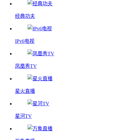
经典功夫
IPv6电视
凤凰秀TV
星火直播
星河TV