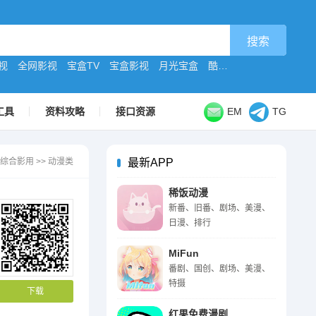
视
全网影视
宝盒TV
宝盒影视
月光宝盒
酷9原版
工具
资料攻略
接口资源
EM
TG
>
综合影用
>>
动漫类
最新APP
稀饭动漫
新番、旧番、剧场、美漫、
日漫、排行
MiFun
番剧、国创、剧场、美漫、
特摄
下载
红果免费漫剧