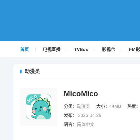
首页
电视直播
TVBox
影视仓
FM
动漫类
MicoMico
分类：
动漫类
大小：
44MB
热度
发布：
2026-04-26
语言：
简体中文