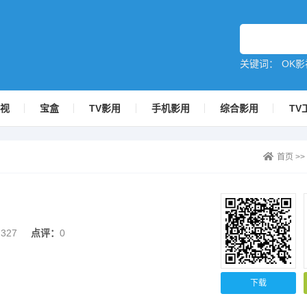
关键词：
OK影
影视
宝盒
TV影用
手机影用
综合影用
TV
首页
>
：
327
点评：
0
下载