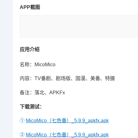
APP截图
应用介绍
名称：MicoMico
内容：TV番剧、剧场版、国漫、美番、特摄
备注：落北、APKFx
下载测试：
①
MicoMico（七色番）_5.9.9_apkfx.apk
②
MicoMico（七色番）_5.9.9_apkfx.apk