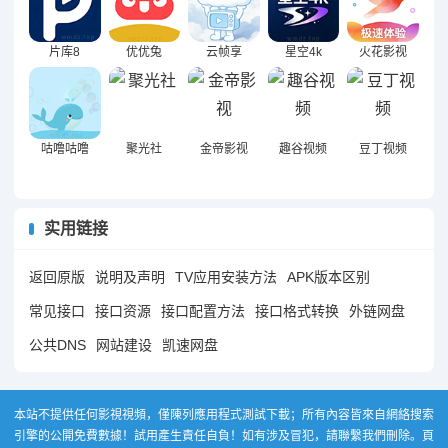
片库8
优优兔
云帧享
星空4k
火花影视
咕噜咕噜
聚光社
金帝影视
趣谷视频
豆丁视频
实用链接
返回原版
说明及声明
TV应用安装方法
APK版本区别
常见接口
接口资源
接口配置方法
接口格式转换
外链网盘
公共DNS
网站建设
凯速网盘
本站不提供任何影視視頻，僅陳列應用程式測試下載；所有內容皆來自網絡搜索
引擎的公開免費數據！試用產生責任自負！如有涉及冒犯，請聯繫我們刪除。頁