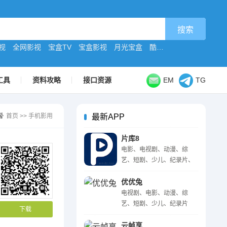
视
全网影视
宝盒TV
宝盒影视
月光宝盒
酷9原版
工具
资料攻略
接口资源
EM
TG
首页
>>
手机影用
最新APP
片库8
电影、电视剧、动漫、综
艺、短剧、少儿、纪录片、
体育
优优兔
电视剧、电影、动漫、综
艺、短剧、少儿、纪录片
下载
云帧享