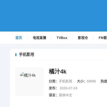
首页
电视直播
TVBox
影视仓
FM
手机影用
橘汁4k
分类：
手机影用
大小：
68MB
热
发布：
2026-07-24
语言：
简体中文