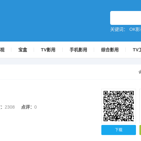
关键词：
OK影
影视
宝盒
TV影用
手机影用
综合影用
TV
度：
2308
点评：
0
下载