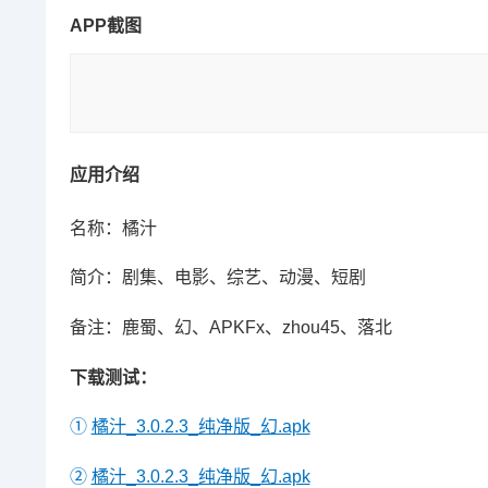
APP截图
应用介绍
名称：橘汁
简介：剧集、电影、综艺、动漫、短剧
备注：鹿蜀、幻、APKFx、zhou45、落北
下载测试：
①
橘汁_3.0.2.3_纯净版_幻.apk
②
橘汁_3.0.2.3_纯净版_幻.apk