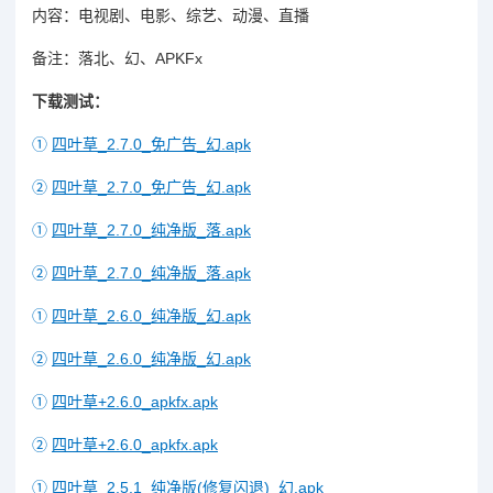
内容：电视剧、电影、综艺、动漫、直播
备注：落北、幻、APKFx
下载测试：
①
四叶草_2.7.0_免广告_幻.apk
②
四叶草_2.7.0_免广告_幻.apk
①
四叶草_2.7.0_纯净版_落.apk
②
四叶草_2.7.0_纯净版_落.apk
①
四叶草_2.6.0_纯净版_幻.apk
②
四叶草_2.6.0_纯净版_幻.apk
①
四叶草+2.6.0_apkfx.apk
②
四叶草+2.6.0_apkfx.apk
①
四叶草_2.5.1_纯净版(修复闪退)_幻.apk