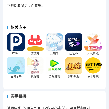
下载提取码见页面底部↓
相关应用
片库8
优优兔
云帧享
星空4k
火花影视
咕噜咕噜
聚光社
金帝影视
趣谷视频
豆丁视频
实用链接
返回原版
说明及声明
TV应用安装方法
APK版本区别