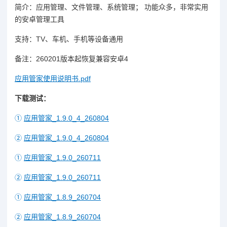
简介：应用管理、文件管理、系统管理； 功能众多，非常实用
的安卓管理工具
支持：TV、车机、手机等设备通用
备注：260201版本起恢复兼容安卓4
应用管家使用说明书.pdf
下载测试
：
①
应用管家_1.9.0_4_260804
②
应用管家_1.9.0_4_260804
①
应用管家_1.9.0_260711
②
应用管家_1.9.0_260711
①
应用管家_1.8.9_260704
②
应用管家_1.8.9_260704