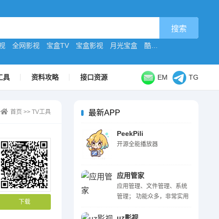
视
全网影视
宝盒TV
宝盒影视
月光宝盒
酷9原版
工具
资料攻略
接口资源
EM
TG
首页
>>
TV工具
最新APP
PeekPili
开源全能播放器
应用管家
应用管理、文件管理、系统
管理； 功能众多，非常实用
下载
uz影视