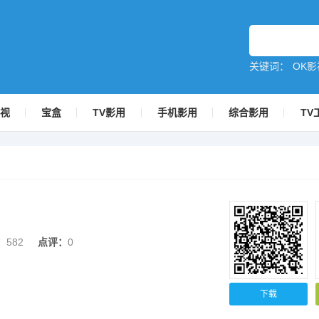
关键词：
OK影
影视
宝盒
TV影用
手机影用
综合影用
TV
：
582
点评：
0
下载