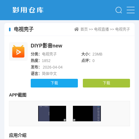
电视壳子
首页
>>
电视直播
>>
电视壳子
DIYP影音new
分类：
电视壳子
大小：
23MB
热度：
1852
点评：
0
发布：
2026-04-04
语言：
简体中文
下载
下载
APP截图
应用介绍