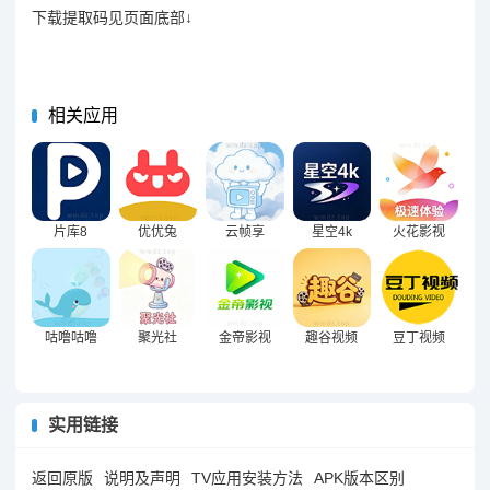
下载提取码见页面底部↓
相关应用
片库8
优优兔
云帧享
星空4k
火花影视
咕噜咕噜
聚光社
金帝影视
趣谷视频
豆丁视频
实用链接
返回原版
说明及声明
TV应用安装方法
APK版本区别